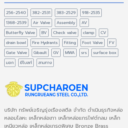
256-2540
382-2531
383-2529
918-2535
1368-2539
Air Valve
Assembly
AV
Butterfly Valve
BV
Check valve
clamp
CV
drain bowl
Fire Hydrants
Fitting
Foot Valve
FV
Gate Valve
Gibault
GV
MWA
srs
surface box
มอก
ยีโบลท์
สามทาง
บริษัท ทรัพย์เจริญรุ่งเรืองสตีล จำกัด ดำเนินธุรกิจหล่อ
หลอมโลหะ เหล็กหล่อเทา เหล็กหล่อแกรไฟต์กลม เหล็ก
เหนียวหล่อ เหล็กหล่อเกรดพิเศษ Bronze Brass