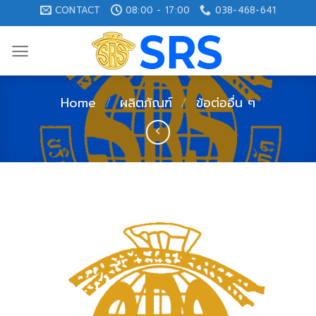
Skip
CONTACT
08:00 - 17:00
038-468-641
to
content
Home
/
ผลิตภัณฑ์
/
ข้อต่ออื่น ๆ