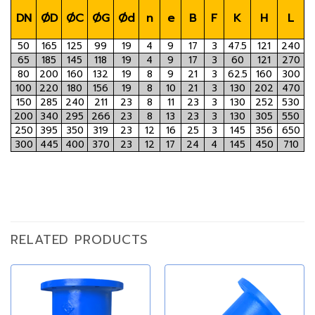
DN
ØD
ØC
ØG
Ød
n
e
B
F
K
H
L
50
165
125
99
19
4
9
17
3
47.5
121
240
65
185
145
118
19
4
9
17
3
60
121
270
80
200
160
132
19
8
9
21
3
62.5
160
300
100
220
180
156
19
8
10
21
3
130
202
470
150
285
240
211
23
8
11
23
3
130
252
530
200
340
295
266
23
8
13
23
3
130
305
550
250
395
350
319
23
12
16
25
3
145
356
650
300
445
400
370
23
12
17
24
4
145
450
710
RELATED PRODUCTS