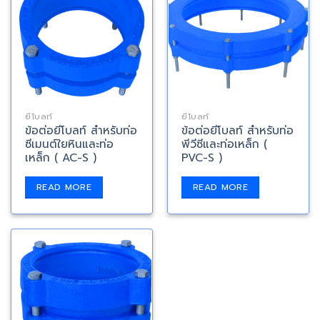
ยีโบลท์
ยีโบลท์
ข้อต่อยีโบลท์ สำหรับท่อ
ข้อต่อยีโบลท์ สำหรับท่อ
ซีเมนต์ใยหินและท่อ
พีวีซีและท่อเหล็ก (
เหล็ก ( AC-S )
PVC-S )
READ MORE
READ MORE