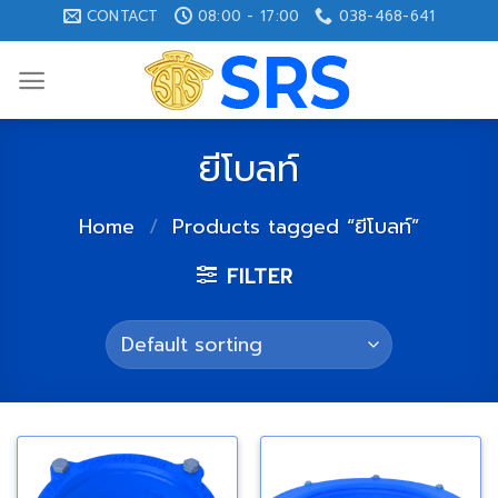
Skip
CONTACT
08:00 - 17:00
038-468-641
to
content
ยีโบลท์
Home
/
Products tagged “ยีโบลท์”
FILTER