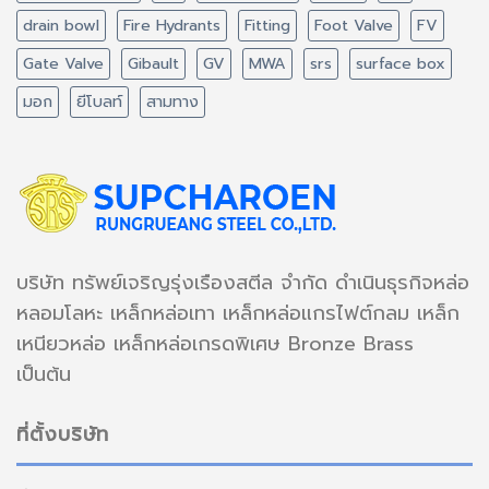
drain bowl
Fire Hydrants
Fitting
Foot Valve
FV
Gate Valve
Gibault
GV
MWA
srs
surface box
มอก
ยีโบลท์
สามทาง
บริษัท ทรัพย์เจริญรุ่งเรืองสตีล จำกัด ดำเนินธุรกิจหล่อ
หลอมโลหะ เหล็กหล่อเทา เหล็กหล่อแกรไฟต์กลม เหล็ก
เหนียวหล่อ เหล็กหล่อเกรดพิเศษ Bronze Brass
เป็นต้น
ที่ตั้งบริษัท